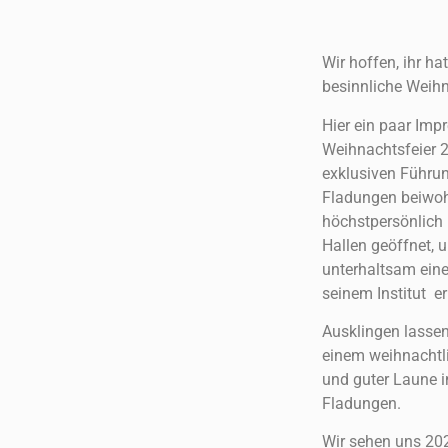
Wir hoffen, ihr ha
besinnliche Weih
Hier ein paar Imp
Weihnachtsfeier 2
exklusiven Führun
Fladungen beiwoh
höchstpersönlich h
Hallen geöffnet, 
unterhaltsam einen
seinem Institut e
Ausklingen lasse
einem weihnachtl
und guter Laune i
Fladungen.
Wir sehen uns 2024