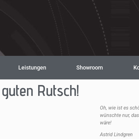
Leistungen
Showroom
Ko
guten Rutsch!
Oh, wie ist es sch
wünschte nur, das
wäre!
Astrid Lindgren