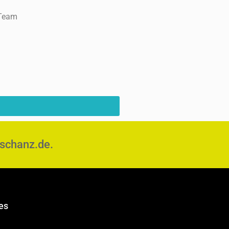
Team
lschanz.de.
es